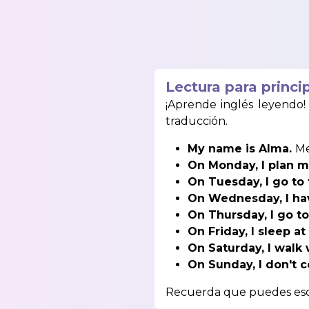
Lectura para princi
¡Aprende inglés leyendo!
traducción.
My name is Alma.
Me
On Monday, I plan my
On Tuesday, I go to 
On Wednesday, I ha
On Thursday, I go t
On Friday, I sleep 
On Saturday, I walk
On Sunday, I don't c
Recuerda que puedes escuc