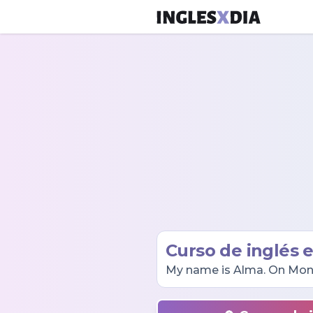
Curso de inglés e
My name is Alma. On Monda
therapy. On Thursday, I g