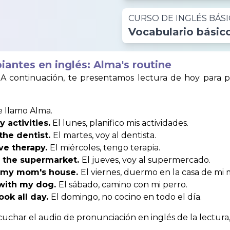
CURSO DE INGLÉS BÁS
Vocabulario básico
piantes en inglés: Alma's routine
 A continuación, te presentamos lectura de hoy para pr
 llamo Alma.
 activities.
El lunes, planifico mis actividades.
the dentist.
El martes, voy al dentista.
ve therapy.
El miércoles, tengo terapia.
o the supermarket.
El jueves, voy al supermercado.
at my mom's house.
El viernes, duermo en la casa de mi
 with my dog.
El sábado, camino con mi perro.
ook all day.
El domingo, no cocino en todo el día.
har el audio de pronunciación en inglés de la lectura, e