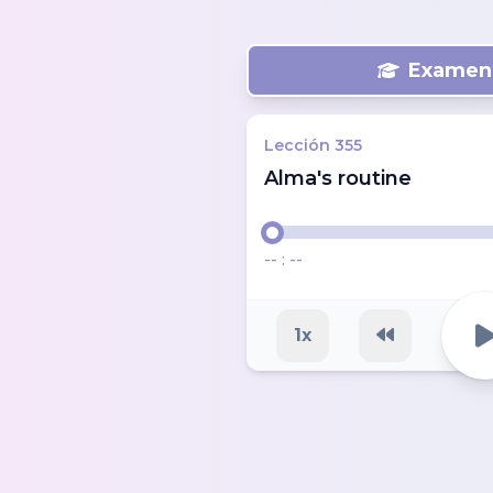
Examen 
Lección
355
Alma's routine
-- : --
1
x