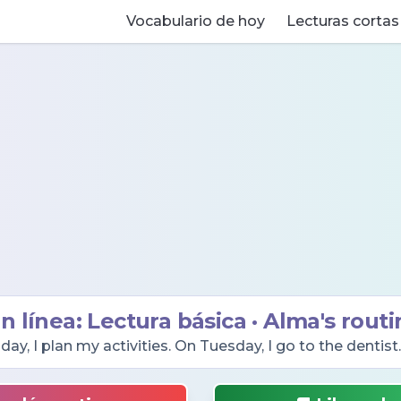
Vocabulario de hoy
Lecturas cortas
n línea: Lectura básica · Alma's routi
y, I plan my activities. On Tuesday, I go to the dentis
o to the supermarket. On Friday, I sleep at my mom's ho