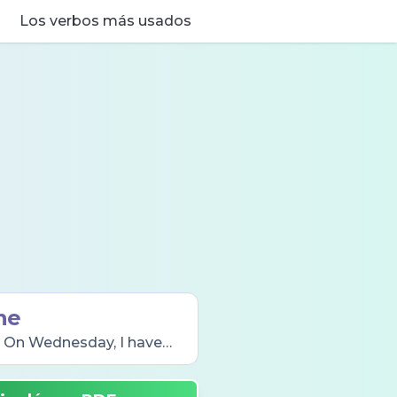
Los verbos más usados
ne
t. On Wednesday, I have
use.