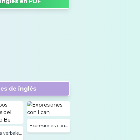
 inglés en PDF
es de inglés
Expresiones con I
can
 verbales
rbo to Be