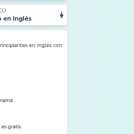
ICO
 en inglés
incipiantes en inglés con
 mamá.
s gratis.