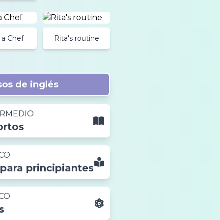
 a Chef
Rita's routine
os de inglés
ERMEDIO
ortos
ICO
 para principiantes
ICO
s