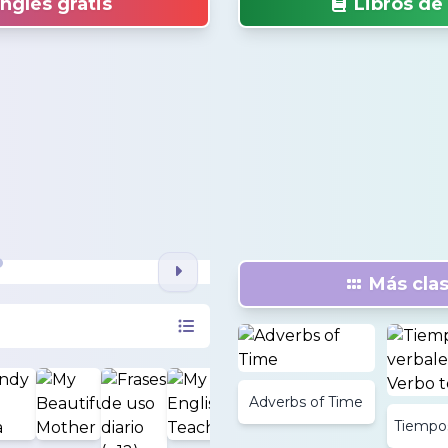
nglés gratis
Libros de
Más clas
Adverbs of Time
Tiempos
del Ve